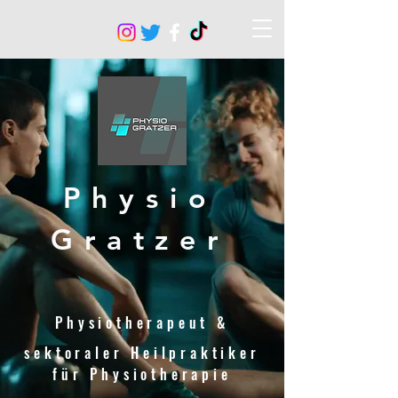
Physio
Gratzer
Physiotherapeut &
sektoraler Heilpraktiker
für Physiotherapie