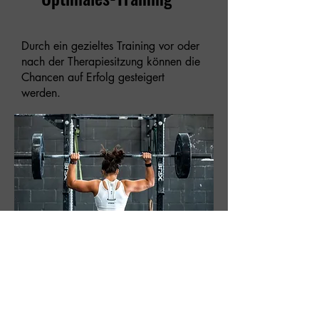
Durch ein gezieltes Training vor oder
nach der Therapiesitzung können die
Chancen auf Erfolg gesteigert
werden.
Physiotherapie-Praxis