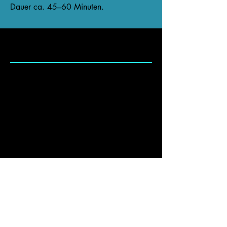
Dauer ca. 45–60 Minuten.
Physiotherapie-Praxis
Physio Gratzer
Stefan Gratzer