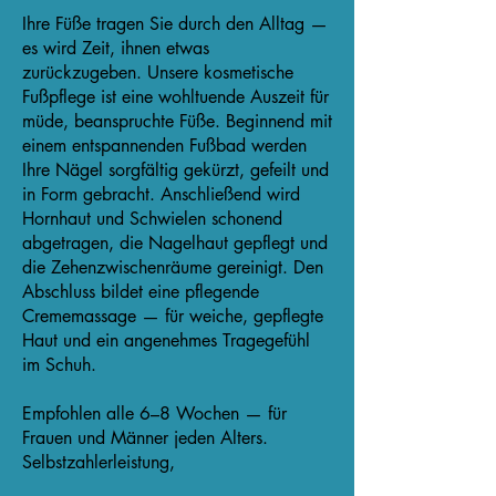
Ihre Füße tragen Sie durch den Alltag —
es wird Zeit, ihnen etwas
zurückzugeben. Unsere kosmetische
Fußpflege ist eine wohltuende Auszeit für
müde, beanspruchte Füße. Beginnend mit
einem entspannenden Fußbad werden
Ihre Nägel sorgfältig gekürzt, gefeilt und
in Form gebracht. Anschließend wird
Hornhaut und Schwielen schonend
abgetragen, die Nagelhaut gepflegt und
die Zehenzwischenräume gereinigt. Den
Abschluss bildet eine pflegende
Crememassage — für weiche, gepflegte
Haut und ein angenehmes Tragegefühl
im Schuh.
Empfohlen alle 6–8 Wochen — für
Frauen und Männer jeden Alters.
Selbstzahlerleistung,