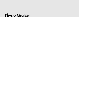
Physio Gratzer
Stefan Gratzer
Fritz-Weidinger-Straße 6
94051 Hauzenberg
info@physio-gratzer.de
Tel.:
08586-919910
Handy.:
016091155424
Öffnungszeiten
Mo-Fr 8-18 Uhr
und nach Vereinbarung
Impressum
Datenschutz